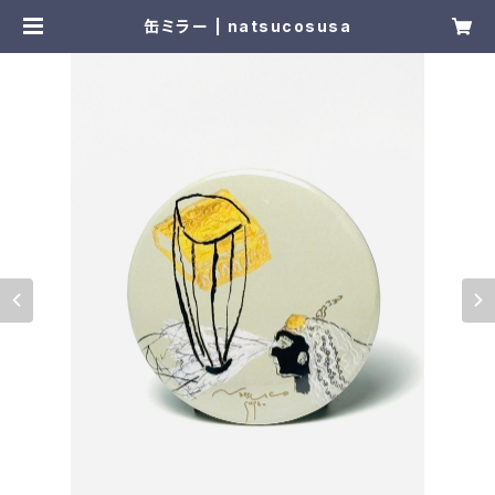
缶ミラー | natsucosusa