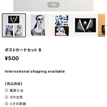
1
/5
ポストカードセット B
¥500
International shipping available
【商品情報】
① 電波少女
② その女性
③ とその家族